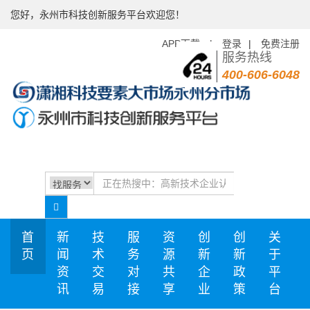
您好，永州市科技创新服务平台欢迎您！
APP下载
|
登录
|
免费注册
服务热线
400-606-6048
首
新
技
服
资
创
创
关
页
闻
术
务
源
新
新
于
资
交
对
共
企
政
平
讯
易
接
享
业
策
台