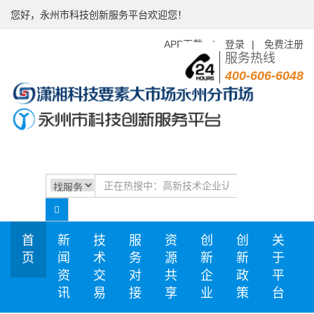
您好，永州市科技创新服务平台欢迎您！
APP下载
|
登录
|
免费注册
服务热线
400-606-6048
首
新
技
服
资
创
创
关
页
闻
术
务
源
新
新
于
资
交
对
共
企
政
平
讯
易
接
享
业
策
台