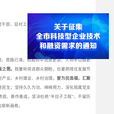
村干部、驻村工作队座谈交流，听民声、问计策、
明、思路已清，但船到中流浪更急、人到半山路更
展之需。
既要听得进群众期盼，也要把得住发展节
村产业、乡村建设、乡村治理。
要为民造福，汇聚
惠民生；坚持久久为功、绵绵用力，深化局属党支
观、善作善成，坚决杜绝“半拉子工程”、不留历
的崭新画卷。