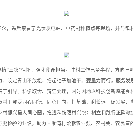
群众，先后察看了光伏发电站、中药材种植点等现场，并与镇
厚植“三农”情怀，强化使命担当。驻村工作已至半程，方向已
力，咬定青山不放松，撸起袖子加油干。
要量力而行，服务发
善于引导、科学取舍、辩证处理，因时因地以科技创新赋能乡
镇村干部要同心同德、同心同向，打基础、利长远、促发展、
乡村振兴最大同心圆，推进科技强村兴农；树立和践行正确政绩
历史检验的业绩，助力甘棠湾村绘就农业强、农村美、农民富