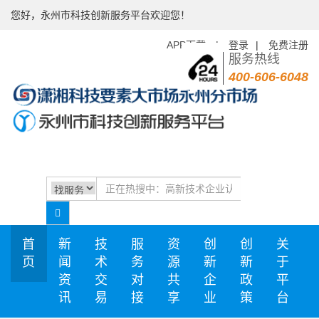
您好，永州市科技创新服务平台欢迎您！
APP下载
|
登录
|
免费注册
服务热线
400-606-6048
首
新
技
服
资
创
创
关
页
闻
术
务
源
新
新
于
资
交
对
共
企
政
平
讯
易
接
享
业
策
台