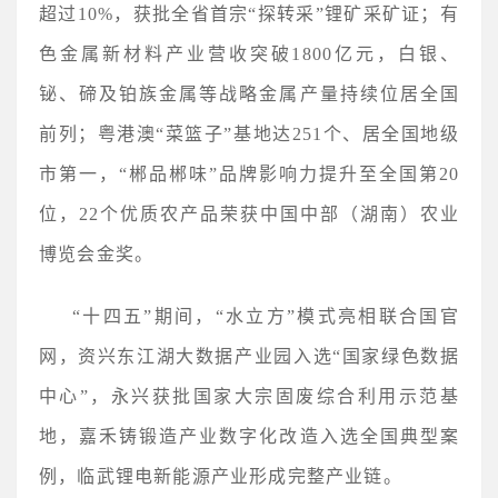
超过10%，获批全省首宗“探转采”锂矿采矿证；有
色金属新材料产业营收突破1800亿元，白银、
铋、碲及铂族金属等战略金属产量持续位居全国
前列；粤港澳“菜篮子”基地达251个、居全国地级
市第一，“郴品郴味”品牌影响力提升至全国第20
位，22个优质农产品荣获中国中部（湖南）农业
博览会金奖。
“十四五”期间，“水立方”模式亮相联合国官
网，资兴东江湖大数据产业园入选“国家绿色数据
中心”，永兴获批国家大宗固废综合利用示范基
地，嘉禾铸锻造产业数字化改造入选全国典型案
例，临武锂电新能源产业形成完整产业链。